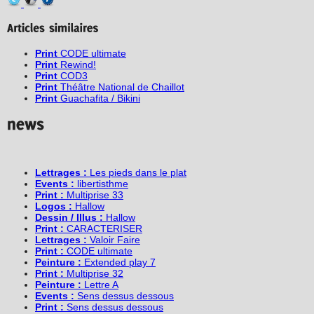
Print
CODE ultimate
Print
Rewind!
Print
COD3
Print
Théâtre National de Chaillot
Print
Guachafita / Bikini
Lettrages :
Les pieds dans le plat
Events :
libertisthme
Print :
Multiprise 33
Logos :
Hallow
Dessin / Illus :
Hallow
Print :
CARACTERISER
Lettrages :
Valoir Faire
Print :
CODE ultimate
Peinture :
Extended play 7
Print :
Multiprise 32
Peinture :
Lettre A
Events :
Sens dessus dessous
Print :
Sens dessus dessous