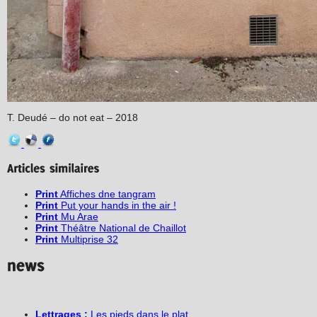
T. Deudé – do not eat – 2018
Print
Affiches dne tangram
Print
Put your hands in the air !
Print
Mu Arae
Print
Théâtre National de Chaillot
Print
Multiprise 32
Lettrages :
Les pieds dans le plat