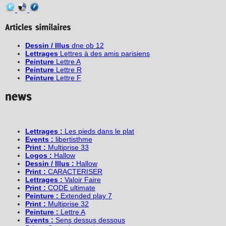
Dessin / Illus
dne ob 12
Lettrages
Lettres à des amis parisiens
Peinture
Lettre A
Peinture
Lettre R
Peinture
Lettre F
Lettrages :
Les pieds dans le plat
Events :
libertisthme
Print :
Multiprise 33
Logos :
Hallow
Dessin / Illus :
Hallow
Print :
CARACTERISER
Lettrages :
Valoir Faire
Print :
CODE ultimate
Peinture :
Extended play 7
Print :
Multiprise 32
Peinture :
Lettre A
Events :
Sens dessus dessous