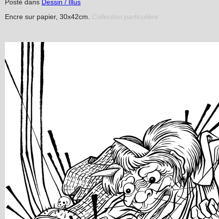
Posté dans
Dessin / Illus
Encre sur papier, 30x42cm.
C
ollection particulière