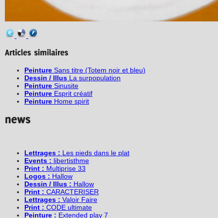
Peinture
Sans titre (Totem noir et bleu)
Dessin / Illus
La surpopulation
Peinture
Sinusite
Peinture
Esprit créatif
Peinture
Home spirit
Lettrages :
Les pieds dans le plat
Events :
libertisthme
Print :
Multiprise 33
Logos :
Hallow
Dessin / Illus :
Hallow
Print :
CARACTERISER
Lettrages :
Valoir Faire
Print :
CODE ultimate
Peinture :
Extended play 7