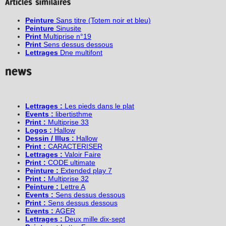
Peinture
Sans titre (Totem noir et bleu)
Peinture
Sinusite
Print
Multiprise n°19
Print
Sens dessus dessous
Lettrages
Dne multifont
Lettrages :
Les pieds dans le plat
Events :
libertisthme
Print :
Multiprise 33
Logos :
Hallow
Dessin / Illus :
Hallow
Print :
CARACTERISER
Lettrages :
Valoir Faire
Print :
CODE ultimate
Peinture :
Extended play 7
Print :
Multiprise 32
Peinture :
Lettre A
Events :
Sens dessus dessous
Print :
Sens dessus dessous
Events :
AGER
Lettrages :
Deux mille dix-sept