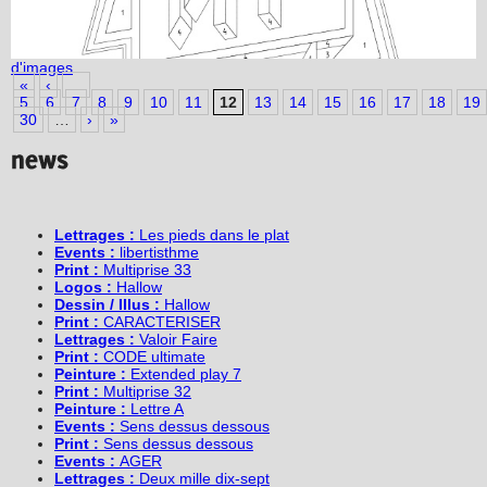
d'images
«
‹
…
5
6
7
8
9
10
11
12
13
14
15
16
17
18
19
30
…
›
»
Lettrages :
Les pieds dans le plat
Events :
libertisthme
Print :
Multiprise 33
Logos :
Hallow
Dessin / Illus :
Hallow
Print :
CARACTERISER
Lettrages :
Valoir Faire
Print :
CODE ultimate
Peinture :
Extended play 7
Print :
Multiprise 32
Peinture :
Lettre A
Events :
Sens dessus dessous
Print :
Sens dessus dessous
Events :
AGER
Lettrages :
Deux mille dix-sept