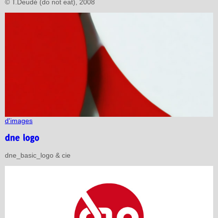
© T.Deudé (do not eat), 2008
d'images
dne_basic_logo & cie