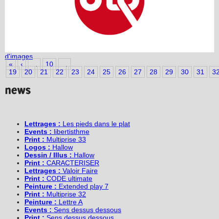
d'images
«
‹
…
10
…
19
20
21
22
23
24
25
26
27
28
29
30
31
3
Lettrages :
Les pieds dans le plat
Events :
libertisthme
Print :
Multiprise 33
Logos :
Hallow
Dessin / Illus :
Hallow
Print :
CARACTERISER
Lettrages :
Valoir Faire
Print :
CODE ultimate
Peinture :
Extended play 7
Print :
Multiprise 32
Peinture :
Lettre A
Events :
Sens dessus dessous
Print :
Sens dessus dessous