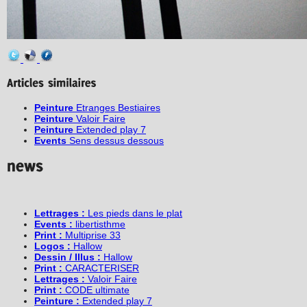
Peinture
Etranges Bestiaires
Peinture
Valoir Faire
Peinture
Extended play 7
Events
Sens dessus dessous
Lettrages :
Les pieds dans le plat
Events :
libertisthme
Print :
Multiprise 33
Logos :
Hallow
Dessin / Illus :
Hallow
Print :
CARACTERISER
Lettrages :
Valoir Faire
Print :
CODE ultimate
Peinture :
Extended play 7