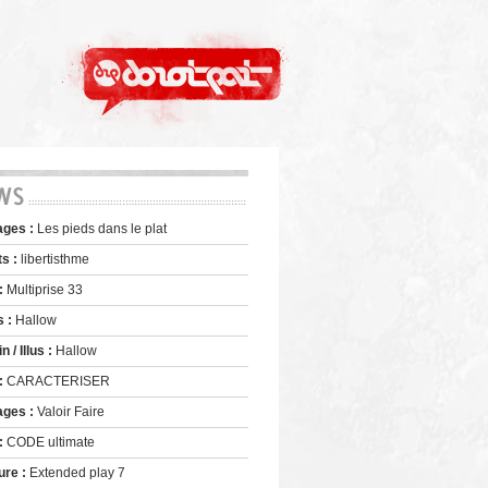
ages :
Les pieds dans le plat
ts :
libertisthme
 :
Multiprise 33
s :
Hallow
 / Illus :
Hallow
 :
CARACTERISER
ages :
Valoir Faire
 :
CODE ultimate
ure :
Extended play 7