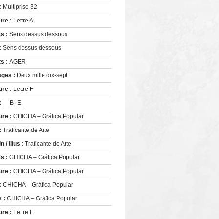
 :
Multiprise 32
ure :
Lettre A
ts :
Sens dessus dessous
 :
Sens dessus dessous
ts :
AGER
ages :
Deux mille dix-sept
ure :
Lettre F
 :
__B_E_
ure :
CHICHA – Gráfica Popular
 :
Traficante de Arte
 / Illus :
Traficante de Arte
ts :
CHICHA – Gráfica Popular
ure :
CHICHA – Gráfica Popular
 :
CHICHA – Gráfica Popular
s :
CHICHA – Gráfica Popular
ure :
Lettre E