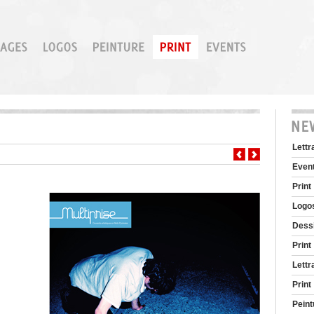
Lettr
Even
Print
Logo
Dessin
Print
Lettr
Print
Peint