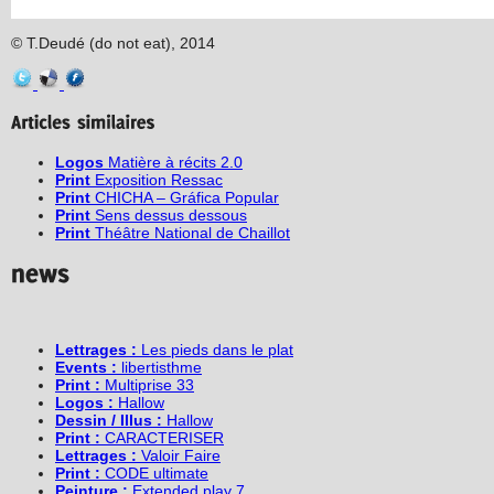
© T.Deudé (do not eat), 2014
Logos
Matière à récits 2.0
Print
Exposition Ressac
Print
CHICHA – Gráfica Popular
Print
Sens dessus dessous
Print
Théâtre National de Chaillot
Lettrages :
Les pieds dans le plat
Events :
libertisthme
Print :
Multiprise 33
Logos :
Hallow
Dessin / Illus :
Hallow
Print :
CARACTERISER
Lettrages :
Valoir Faire
Print :
CODE ultimate
Peinture :
Extended play 7