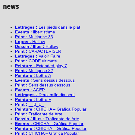
Lettrages :
Les pieds dans le plat
Events :
libertisthme
Print :
Multiprise 33
Logos :
Hallow
Dessin / Illus :
Hallow
Print :
CARACTERISER
Lettrages :
Valoir Faire
Print :
CODE ultimate
Peinture :
Extended play 7
Print :
Multiprise 32
Peinture :
Lettre A
Events :
Sens dessus dessous
Print :
Sens dessus dessous
Events :
AGER
Lettrages :
Deux mille dix-sept
Peinture :
Lettre F
Print :
__B_E_
Peinture :
CHICHA – Gráfica Popular
Print :
Traficante de Arte
Dessin / Illus :
Traficante de Arte
Events :
CHICHA – Gráfica Popular
Peinture :
CHICHA – Gráfica Popular
Print :
CHICHA – Gráfica Popular