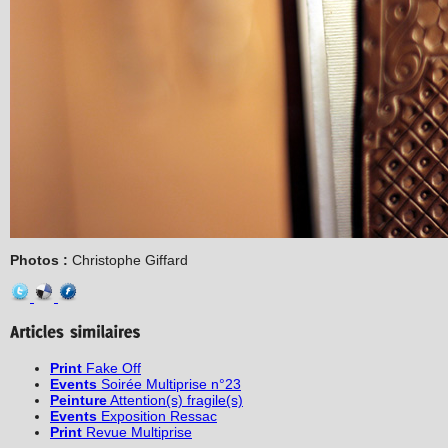
Photos :
Christophe Giffard
Print
Fake Off
Events
Soirée Multiprise n°23
Peinture
Attention(s) fragile(s)
Events
Exposition Ressac
Print
Revue Multiprise