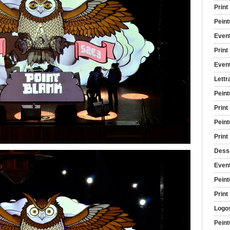
Print
Peint
Even
Print
Even
Lettr
Peint
Print
Peint
Print
Dessin
Even
Peint
Print
Logo
Peint