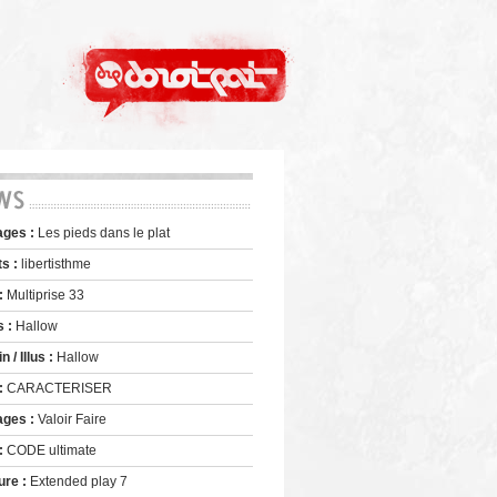
ages :
Les pieds dans le plat
ts :
libertisthme
 :
Multiprise 33
s :
Hallow
 / Illus :
Hallow
 :
CARACTERISER
ages :
Valoir Faire
 :
CODE ultimate
ure :
Extended play 7