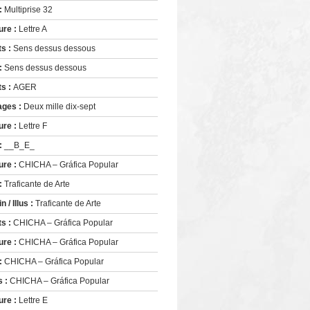
 :
Multiprise 32
ure :
Lettre A
ts :
Sens dessus dessous
 :
Sens dessus dessous
ts :
AGER
ages :
Deux mille dix-sept
ure :
Lettre F
 :
__B_E_
ure :
CHICHA – Gráfica Popular
 :
Traficante de Arte
 / Illus :
Traficante de Arte
ts :
CHICHA – Gráfica Popular
ure :
CHICHA – Gráfica Popular
 :
CHICHA – Gráfica Popular
s :
CHICHA – Gráfica Popular
ure :
Lettre E