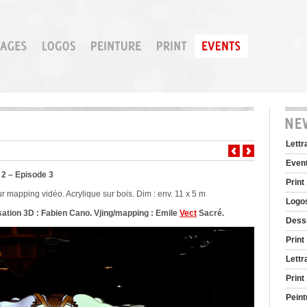
Lettr
Even
2 – Episode 3
Print
r mapping vidéo. Acrylique sur bois. Dim : env. 11 x 5 m
Logo
ation 3D : Fabien Cano.
Vjing/mapping : Emile
Vect
Sacré.
Dessin
Print
Lettr
Print
Peint